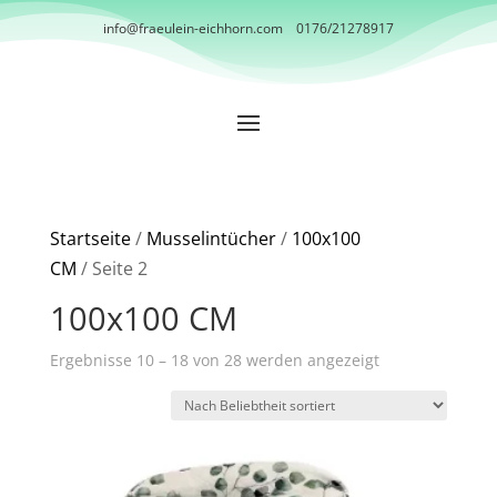
info@fraeulein-eichhorn.com
0176/21278917
Startseite
/
Musselintücher
/
100x100
CM
/ Seite 2
100x100 CM
Nach
Ergebnisse 10 – 18 von 28 werden angezeigt
Beliebtheit
sortiert