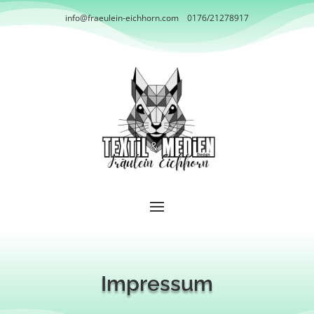
info@fraeulein-eichhorn.com
0176/21278917
Impressum