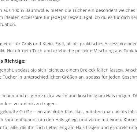
in aus 100 % Baumwolle, bieten die Tücher ein besonders weiche
 idealen Accessoire für jede Jahreszeit. Egal, ob du es für dich se
tuation.
leiter für Groß und Klein. Egal, ob als praktisches Accessoire od
ukt. Hol dir dein Tuch und erlebe die perfekte Mischung aus Funkti
s Richtige:
enäht, sodass sie sich leicht zu einem Dreieck falten lassen. Ans
ie Tücher in unterschiedlichen Größen an, sodass für jeden Ges
er lieben und es gerne extra warm und kuschelig am Hals mögen. D
nders voluminös zu tragen.
gekaufte Größe – ein absoluter Klassiker, mit dem man nichts fal
ch kann entspannt um den Hals gelegt und vorne mit einem Knot
r für alle, die ihr Tuch lieber eng am Hals tragen und es direkt u