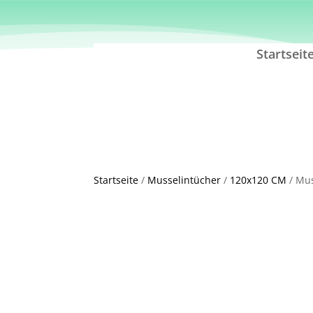
Startseit
Startseite
/
Musselintücher
/
120x120 CM
/ Mus