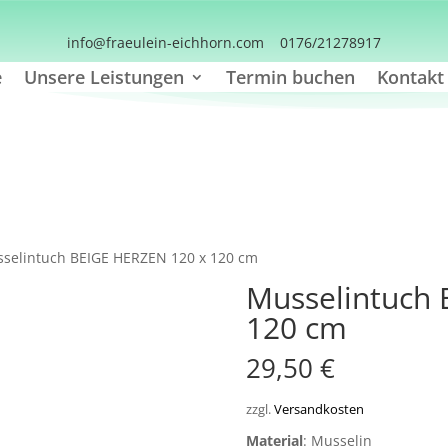
info@fraeulein-eichhorn.com
0176/21278917
e
Unsere Leistungen
Termin buchen
Kontakt
selintuch BEIGE HERZEN 120 x 120 cm
Musselintuch 
120 cm
29,50
€
zzgl.
Versandkosten
Material
: Musselin