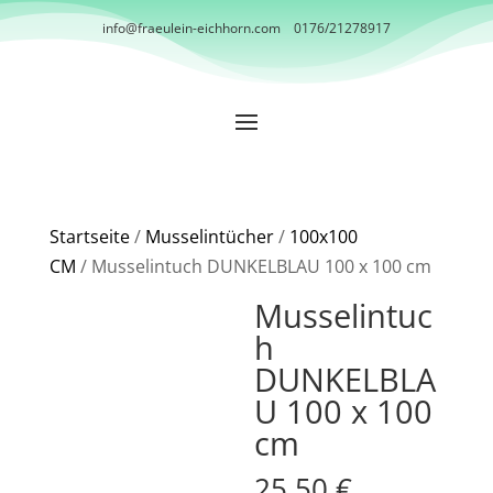
info@fraeulein-eichhorn.com
0176/21278917
Startseite
/
Musselintücher
/
100x100
CM
/ Musselintuch DUNKELBLAU 100 x 100 cm
Musselintuc
h
DUNKELBLA
U 100 x 100
cm
25,50
€