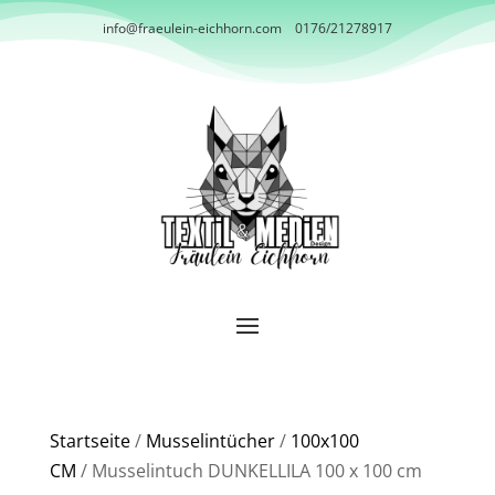
info@fraeulein-eichhorn.com
0176/21278917
Startseite
/
Musselintücher
/
100x100
CM
/ Musselintuch DUNKELLILA 100 x 100 cm