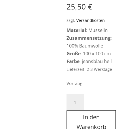
25,50
€
zzgl.
Versandkosten
Material
: Musselin
Zusammensetzung
:
100% Baumwolle
Größe
: 100 x 100 cm
Farbe
: jeansblau hell
Lieferzeit: 2-3 Werktage
Vorrätig
Musselintuch
JEANSBLAU
HELL
In den
100
Warenkorb
x