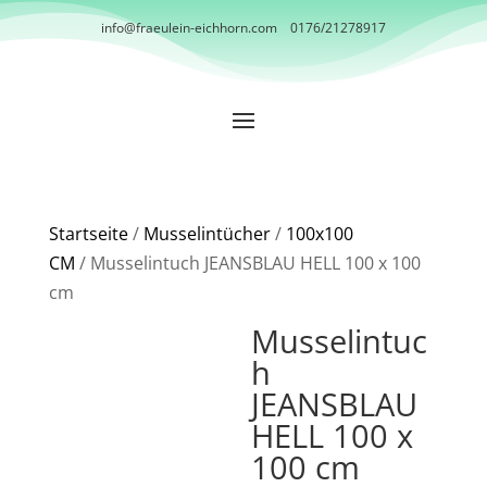
info@fraeulein-eichhorn.com
0176/21278917
Startseite
/
Musselintücher
/
100x100
CM
/ Musselintuch JEANSBLAU HELL 100 x 100
cm
Musselintuc
h
JEANSBLAU
HELL 100 x
100 cm