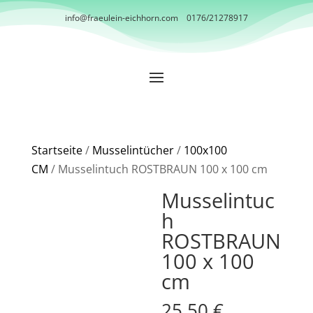
info@fraeulein-eichhorn.com
0176/21278917
Startseite
/
Musselintücher
/
100x100
CM
/ Musselintuch ROSTBRAUN 100 x 100 cm
Musselintuc
h
ROSTBRAUN
100 x 100
cm
25,50
€